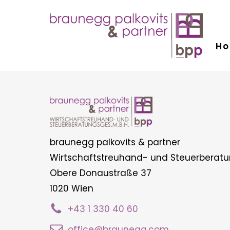
H
menu
menu
braunegg palkovits & partner
Wirtschaftstreuhand- und Steuerberatu
Obere Donaustraße 37
1020 Wien
+43 1 330 40 60
office@braunegg.com