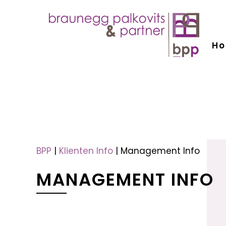
H
menu
menu
BPP
|
Klienten Info
|
Management Info
MANAGEMENT INFO