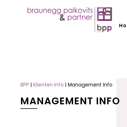
H
menu
menu
BPP
|
Klienten Info
|
Management Info
MANAGEMENT INFO