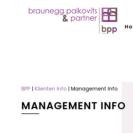
H
menu
menu
BPP
|
Klienten Info
|
Management Info
MANAGEMENT INFO