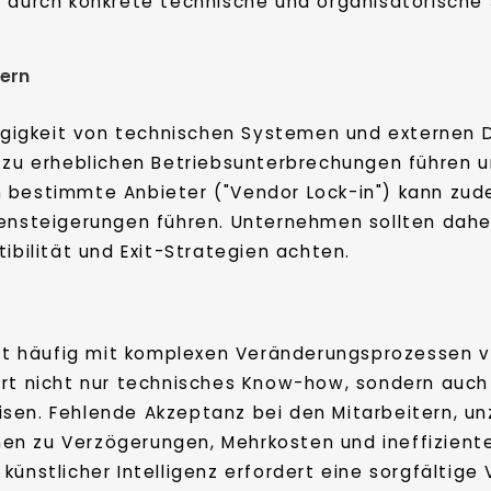
en durch konkrete technische und organisatorisch
tern
ngigkeit von technischen Systemen und externen Die
n zu erheblichen Betriebsunterbrechungen führen 
 bestimmte Anbieter ("Vendor Lock-in") kann zude
tensteigerungen führen. Unternehmen sollten dahe
ibilität und Exit-Strategien achten.
 ist häufig mit komplexen Veränderungsprozessen 
ert nicht nur technisches Know-how, sondern auc
isen. Fehlende Akzeptanz bei den Mitarbeitern, 
n zu Verzögerungen, Mehrkosten und ineffiziente
ünstlicher Intelligenz erfordert eine sorgfältige 