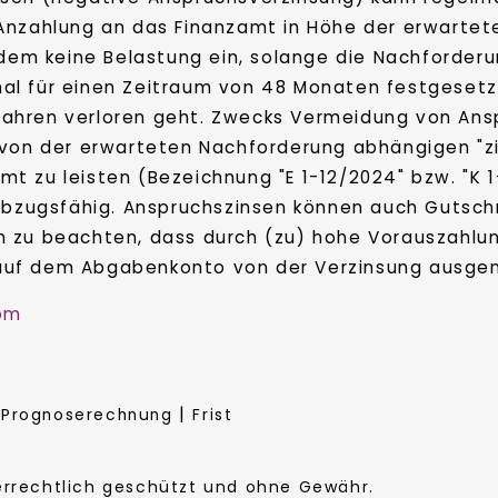
Anzahlung an das Finanzamt in Höhe der erwartet
zdem keine Belastung ein, solange die Nachforder
l für einen Zeitraum von 48 Monaten festgesetzt
ahren verloren geht. Zwecks Vermeidung von Ans
 von der erwarteten Nachforderung abhängigen "zi
t zu leisten (Bezeichnung "E 1-12/2024" bzw. "K 
abzugsfähig. Anspruchszinsen können auch Gutschr
noch zu beachten, dass durch (zu) hohe Vorauszahlu
auf dem Abgabenkonto von der Verzinsung ausge
com
|
|
Prognoserechnung
Frist
berrechtlich geschützt und ohne Gewähr.