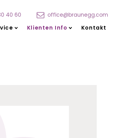
30 40 60
office@braunegg.com
vice
Klienten Info
Kontakt