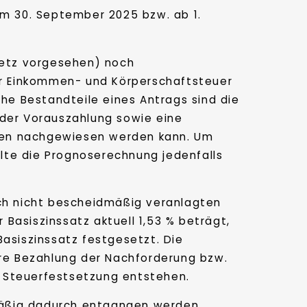
zum 30. September 2025 bzw. ab 1.
setz vorgesehen) noch
r Einkommen- und Körperschaftsteuer
he Bestandteile eines Antrags sind die
der Vorauszahlung sowie eine
mmen nachgewiesen werden kann. Um
lte die Prognoserechnung jedenfalls
och nicht bescheidmäßig veranlagten
Basiszinssatz aktuell 1,53 % beträgt,
Basiszinssatz festgesetzt. Die
ere Bezahlung der Nachforderung bzw.
r Steuerfestsetzung entstehen.
mäßig dadurch entgangen werden,