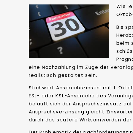
Wie je
Oktob
Bis s
Herab
beim 
schlü
Progn
eine Nachzahlung im Zuge der Veranlag
realistisch gestaltet sein.
Stichwort Anspruchszinsen: mit 1. Okt
ESt- oder KSt-Ansprüche des Veranlagun
beläuft sich der Anspruchszinssatz auf
Anspruchsverzinsung gleicht Zinsvorte
durch das spätere Wirksamwerden der 
Der Problematik der Nachforderungszi