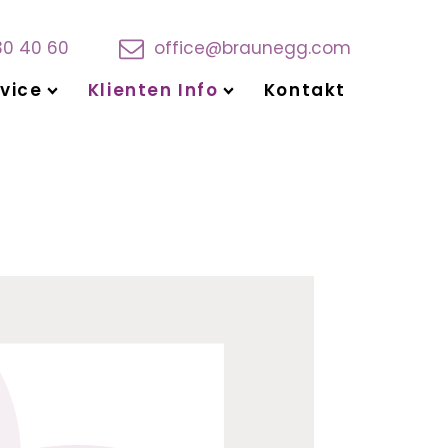
30 40 60
office@braunegg.com
vice
Klienten Info
Kontakt