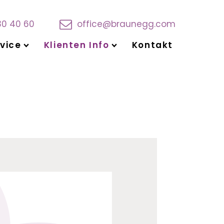
30 40 60
office@braunegg.com
vice
Klienten Info
Kontakt