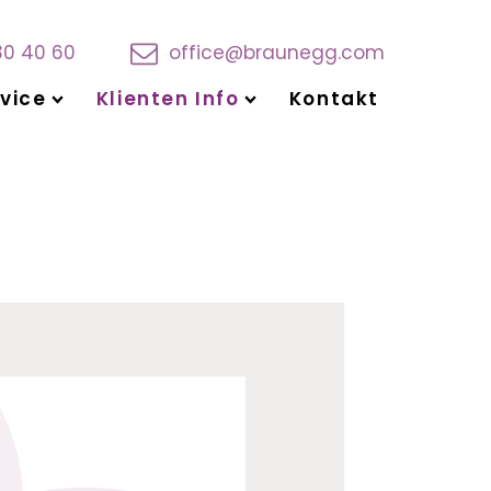
30 40 60
office@braunegg.com
vice
Klienten Info
Kontakt