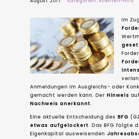
August 2017
Kategorien:
Klienten-Info
Im Zu
Forde
Wertm
geset
Forde
Forde
inten
verla
Anmeldungen im Ausgleichs- oder Konk
gemacht werden kann. Der
Hinweis
auf
Nachweis
anerkannt
.
Eine aktuelle Entscheidung des
BFG
(GZ
etwas aufgelockert
. Das BFG folgte 
Eigenkapital ausweisenden
Jahresabs