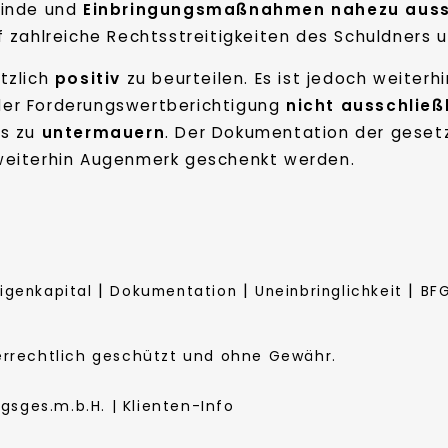
inde und
Einbringungsmaßnahmen
nahezu auss
 zahlreiche Rechtsstreitigkeiten des Schuldners 
tzlich
positiv
zu beurteilen. Es ist jedoch weiterh
der Forderungswertberichtigung
nicht ausschließ
rs zu
untermauern
. Der Dokumentation der geset
weiterhin Augenmerk geschenkt werden.
|
|
|
igenkapital
Dokumentation
Uneinbringlichkeit
BF
berrechtlich geschützt und ohne Gewähr.
sges.m.b.H. | Klienten-Info