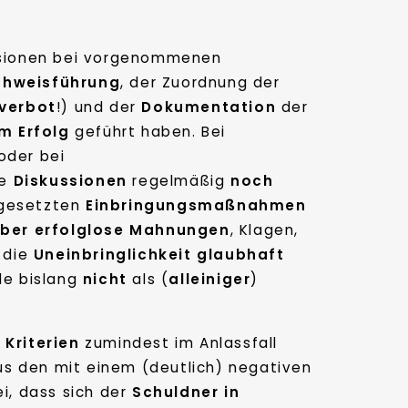
ssionen bei vorgenommenen
hweisführung
, der Zuordnung der
verbot
!) und der
Dokumentation
der
m Erfolg
geführt haben. Bei
oder bei
ie
Diskussionen
regelmäßig
noch
 gesetzten
Einbringungsmaßnahmen
ber erfolglose Mahnungen
, Klagen,
 die
Uneinbringlichkeit
glaubhaft
de bislang
nicht
als (
alleiniger
)
 Kriterien
zumindest im Anlassfall
aus den mit einem (deutlich) negativen
i, dass sich der
Schuldner in