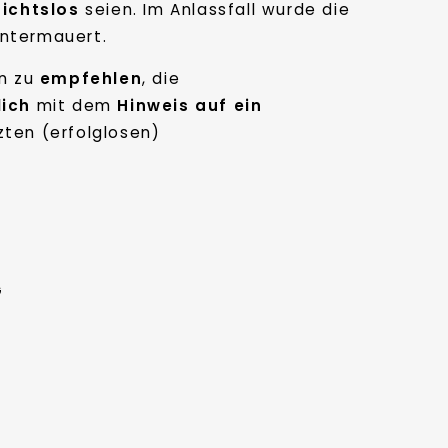
ichtslos
seien. Im Anlassfall wurde die
untermauert.
in zu
empfehlen
, die
lich
mit dem
Hinweis auf ein
zten (erfolglosen)
G