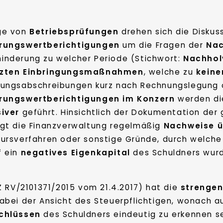
ge von
Betriebsprüfungen
drehen sich die Disku
rungswertberichtigungen
um die Fragen der
Nac
inderung zu welcher Periode (Stichwort:
Nachhol
zten Einbringungsmaßnahmen
, welche zu
keine
rungsabschreibungen kurz nach Rechnungslegung 
rungswertberichtigungen im Konzern
werden d
siver
geführt. Hinsichtlich der Dokumentation der
ngt die Finanzverwaltung regelmäßig
Nachweise ü
ursverfahren oder sonstige Gründe, durch welche
 ein
negatives Eigenkapital
des Schuldners wur
 RV/2101371/2015 vom 21.4.2017) hat die
strengen
dabei der Ansicht des Steuerpflichtigen, wonach 
chlüssen
des Schuldners eindeutig zu erkennen se