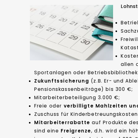
Lohnst
Betri
Sachz
Freiwi
Katas
Kosten
allen 
Sportanlagen oder Betriebsbibliothek
Zukunftssicherung
(z.B. Er- und Ab
Pensionskassenbeiträge) bis 300 €;
Mitarbeiterbeteiligung 3.000 €;
Freie oder
verbilligte Mahlzeiten u
Zuschuss für Kinderbetreuungskosten 
Mitarbeiterrabatte
auf Produkte des
sind eine
Freigrenze
, d.h. wird ein h