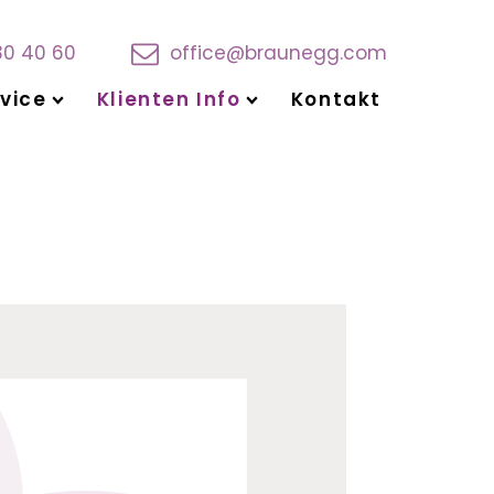
30 40 60
office@braunegg.com
vice
Klienten Info
Kontakt