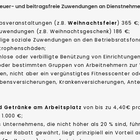
euer- und beitragsfreie Zuwendungen an Dienstnehmer
ebsveranstaltungen (z.B.
Weihnachtsfeier
) 365 €;
uwendungen (z.B. Weihnachtsgeschenk) 186 €;
llige soziale Zuwendungen an den Betriebsratsfon
trophenschäden;
lose oder verbilligte Benützung von Einrichtunge
oder bestimmten Gruppen von Arbeitnehmern zur Ve
en, nicht aber ein vergünstigtes Fitnesscenter o
lebensversicherungen, Krankenversicherungen, Ant
nd Getränke am Arbeitsplatz
von bis zu 4,40€ pro
1.000 €;
 Unternehmens, die nicht höher als 20 % sind, fü
öherer Rabatt gewährt, liegt prinzipiell ein Vortei