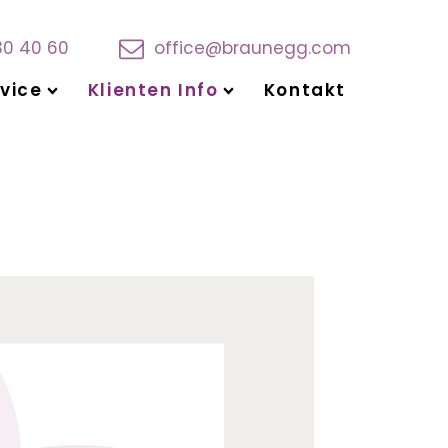
30 40 60
office@braunegg.com
vice
Klienten Info
Kontakt