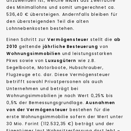
anzuwenden ist, welche
nicht
das Zweifache
des Minimallohns und somit umgerechnet ca.
536,40 € übersteigen. Andernfalls bleiben für
den übersteigenden Teil die alten
Lohnnebenkosten bestehen.
Einen Schritt zur
Vermögensteuer
stellt die
ab
2010
geltende
jährliche Besteuerung
von
Wohnungsimmobilien
und leistungsstarken
Pkws sowie von
Luxusgütern
wie z.B.
Segelboote, Motorboote, Hubschrauber,
Flugzeuge etc. dar. Diese Vermögensteuer
betrifft sowohl Privatpersonen als auch
Unternehmen und beträgt bei
Wohnungsimmobilien je nach Wert 0,25% bis
0,5% der Bemessungsgrundlage.
Ausnahmen
von der Vermögensteuer
bestehen für die
erste Wohnungsimmobilie sofern der Wert unter
30 Mio. Forint (112.532,35 €) beträgt und der
Eigentümer laut Wohnsitzerfassung dort lebt –