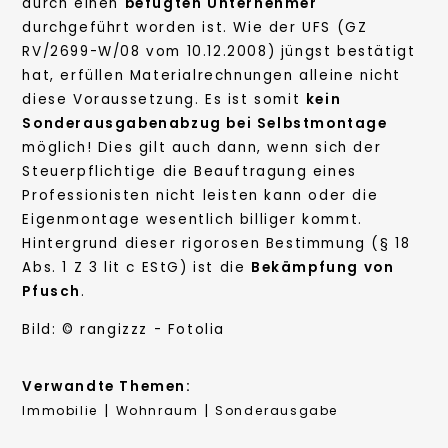
durch einen
befugten Unternehmer
durchgeführt worden ist. Wie der UFS (GZ
RV/2699-W/08 vom 10.12.2008) jüngst bestätigt
hat, erfüllen Materialrechnungen alleine nicht
diese Voraussetzung. Es ist somit
kein
Sonderausgabenabzug bei Selbstmontage
möglich! Dies gilt auch dann, wenn sich der
Steuerpflichtige die Beauftragung eines
Professionisten nicht leisten kann oder die
Eigenmontage wesentlich billiger kommt.
Hintergrund dieser rigorosen Bestimmung (§ 18
Abs. 1 Z 3 lit c EStG) ist die
Bekämpfung von
Pfusch
.
Bild: © rangizzz - Fotolia
Verwandte Themen:
|
|
Immobilie
Wohnraum
Sonderausgabe