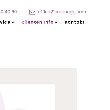
30 40 60
office@braunegg.com
vice
Klienten Info
Kontakt