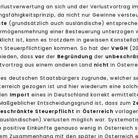
erlustverwertung an sich und der Verlustvortrag 
ungsfähigkeitsprinzip, da nicht nur Gewinne vers
ste
(grundsätzlich auch ausländische) entsprech
ermögensmehrung einer Besteuerung unterzogen wi
klicht ist, kann es trotzdem in gewissen Konstel
en Steuerpflichtigen kommen. So hat der
VwGH
(20
hieden, dass
vor
der
Begründung
der
unbeschrän
stvortrag aus einem anderen Land
nicht
in Österr
nes deutschen Staatsbürgers zugrunde, welcher se
rreich gezogen ist und hier wiederum eine solche
 den
Import
eines in Deutschland korrekt ermittel
Maßgeblicher Entscheidungsgrund ist, dass zum
Z
eschränkte Steuerpflicht
in
Österreich
vorlagen
usländischen) Verlusten möglich war. Systematis
e positive Einkünfte genauso wenig in Österreich 
inem Zusammenhang mit den später in Österreich e