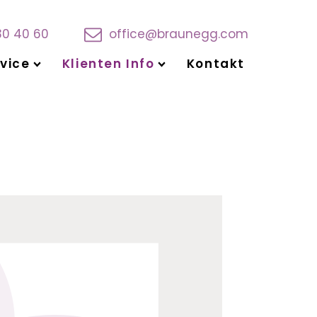
30 40 60
office@braunegg.com
vice
Klienten Info
Kontakt