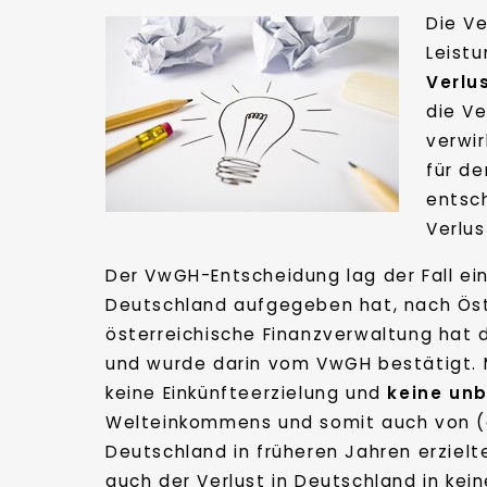
Die V
Leist
Verlu
die V
verwir
für d
entsc
Verlu
Der VwGH-Entscheidung lag der Fall ei
Deutschland aufgegeben hat, nach Öste
österreichische Finanzverwaltung hat
und wurde darin vom VwGH bestätigt. 
keine Einkünfteerzielung und
keine unb
Welteinkommens und somit auch von (a
Deutschland in früheren Jahren erzielt
auch der Verlust in Deutschland in ke