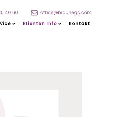
30 40 60
office@braunegg.com
vice
Klienten Info
Kontakt