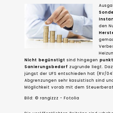
Ausga
Sond
Insta
den N
Herst
gemac
Verbe
Heizu
Nicht begünstigt
sind hingegen
punkt
Sanierungsbedarf
zugrunde liegt. Da
jüngst der UFS entschieden hat (RV/04
Abgrenzungen sehr kasuistisch sind u
Möglichkeit vorab mit dem Steuerbera
Bild: © rangizzz - Fotolia