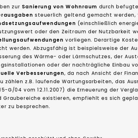
ben zur
Sanierung von Wohnraum
durch befugte
erausgaben
steuerlich geltend gemacht werden, 
ndsetzungsaufwendungen
(einschließlich energ
utzungswert oder den Zeitraum der Nutzbarkeit we
ellungsaufwendungen
vorliegen. Derartige Kost
ht werden. Abzugsfähig ist beispielsweise der Au
sserung des Wärme- oder Lärmschutzes, der Austa
ngsinstallationen oder der nachträgliche Einbau
uelle Verbesserungen
, da nach Ansicht der Fi
zu zählen z.B. laufende Wartungsarbeiten, das A
15-G/04 vom 12.11.2007) die Erneuerung der Vergl
nd Graubereiche existieren, empfiehlt es sich g
ter zu besprechen.