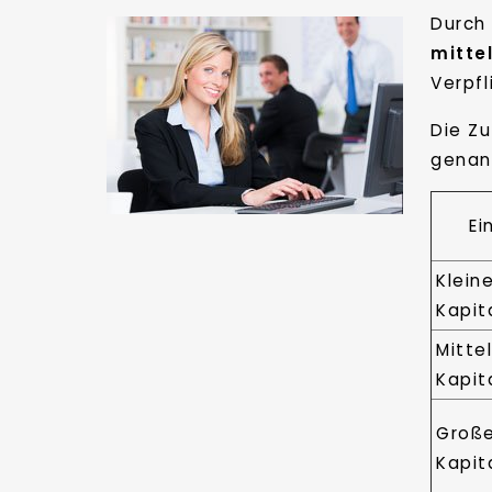
Durch
mitte
Verpf
Die Z
genan
Ei
Klein
Kapit
Mitte
Kapit
Groß
Kapit