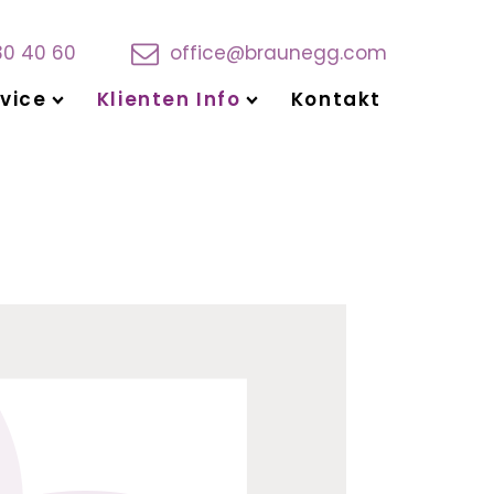
30 40 60
office@braunegg.com
vice
Klienten Info
Kontakt