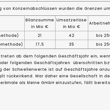
lung von Konzernabschlüssen wurden die Grenzen u
Bilanzsumme
Umsatzerlöse
Arbeitne
in Mio €
in Mio €
methode)
21
42
bis 25
tomethode)
17,5
35
bis 25
treten ab dem folgenden Geschäftsjahr ein, wen
der folgenden Geschäftsjahren überschritten bz
g der Schwellenwerte ist auf Geschäftsjahre an
lt rückwirkend. War daher eine Gesellschaft in d
male als kleine GmbH einzustufen, fällt bereits 