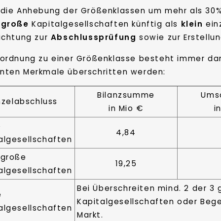
 die Anhebung der Größenklassen um mehr als 30
lgroße
Kapitalgesellschaften künftig als
klein
einz
lichtung zur
Abschlussprüfung
sowie zur Erstellu
uordnung zu einer Größenklasse besteht immer da
nten Merkmale überschritten werden:
Bilanzsumme
Ums
nzelabschluss
in Mio €
i
e
4,84
algesellschaften
lgroße
19,25
algesellschaften
Bei Überschreiten mind. 2 der 3 
e
Kapitalgesellschaften oder Beg
algesellschaften
Markt.