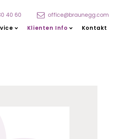
30 40 60
office@braunegg.com
vice
Klienten Info
Kontakt