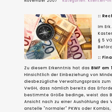
November 2007
Kategorien:
Klienten-In
::
Rec
Im Erk
Kasten
§ 5 VO
Beför
::
Fin
Zu diesem Erkenntnis hat das
BMF am 1
Hinsichtlich der Einbeziehung von Mind
diesbezügliche Verwaltungspraxis zum 
VwGH, dass nämlich bereits das Erford
bestimmte Größe bedinge, weist das B
Ansicht nach zu einer Aushöhlung des 
anstelle "normaler" PKWs oder Kombis,