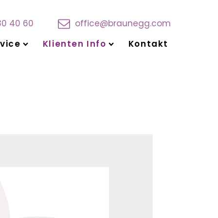
30 40 60
office@braunegg.com
vice
Klienten Info
Kontakt