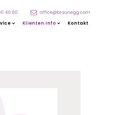
30 40 60
office@braunegg.com
vice
Klienten Info
Kontakt