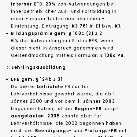
Interner
BFB:
20%
von Aufwendungen bei
innerbetrieblicher Aus- und Fortbildung in
einer - einem Teilbetrieb ähnlichen -
Einrichtung. Eintragung:
KZ 761
in
E1
bzw.
K1
.
Bildungsprämie gem. § 108c (2) Z 2
6%
der Aufwendungen i.S. des BFB, wenn
dieser nicht in Anspruch genommen wird.
Geltendmachung mittels Formular:
E 108c PB
.
::
Lehrlingsausbildung
LFB gem. § 124b Z 31
Da dieser
befristete
FB nur für
Lehrverhältnisse gewährt wurde, die ab 1.
Jänner 2000 und vor dem
1. Jänner 2003
begonnen haben, ist der
Beginn-FB
längst
ausgelaufen
.
2005
könnte aber für
Lehrverhältnisse, die 2002 begonnen haben,
noch der
Beendigungs
- und
Prüfungs-FB
mit