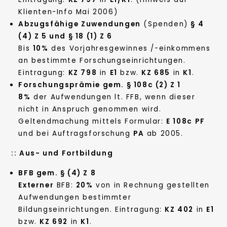
Klienten-Info Mai 2006)
Abzugsfähige Zuwendungen
(Spenden)
§ 4
(4) Z 5 und § 18 (1) Z 6
Bis
10%
des Vorjahresgewinnes /-einkommens
an bestimmte Forschungseinrichtungen.
Eintragung:
KZ 798
in
E1
bzw.
KZ 685
in
K1
.
Forschungsprämie gem. § 108c (2) Z 1
8%
der Aufwendungen lt. FFB, wenn dieser
nicht in Anspruch genommen wird.
Geltendmachung mittels Formular:
E 108c
PF
und bei Auftragsforschung
PA
ab 2005.
::
Aus- und Fortbildung
BFB gem. § (4) Z 8
Externer
BFB:
20%
von in Rechnung gestellten
Aufwendungen bestimmter
Bildungseinrichtungen. Eintragung:
KZ 402
in
E1
bzw.
KZ 692
in
K1
.