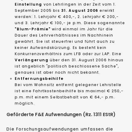
Einstellung
von Lehrlingen in der Zeit vom 1.
September 2005 bis
31. August 2006
erwirkt
werden: 1. Lehrjahr € 400,-, 2. Lehrjahr € 200,-
und 3. Lehrjahr € 100,- je p.m. Diese sogenannte
"Blum-Prämie"
wird einmal im Jahr für die
Dauer des Lehrverhältnisses im Nachhinein
gewährt. Sie ist steuerfrei und führt auch zu
keiner Aufwandskürzung. Es besteht kein
Konkurrenzverhältnis zum LFB oder zur LAP. Eine
Verlängerung
über den 31. August 2006 hinaus
ist angeblich "politisch beschlossene Sache",
genaues ist aber noch nicht bekannt.
Entfernungsbeihilfe
Bei vom Wohnsitz entfernt gelegener Lehrstelle
ist eine Fahrtkostenbeihilfe bis maximal € 250,-
p.m. mit einem Selbstbehalt von € 64,- p.m.
möglich.
Geförderte F&E Aufwendungen (Rz. 1311 EStR)
Die Forschungsaufwendungen umfassen die