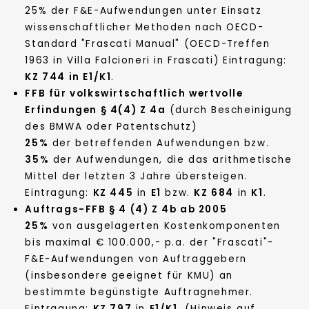
25% der F&E-Aufwendungen unter Einsatz
wissenschaftlicher Methoden nach OECD-
Standard "Frascati Manual" (OECD-Treffen
1963 in Villa Falcioneri in Frascati) Eintragung:
KZ 744 in E1/K1
.
FFB für volkswirtschaftlich wertvolle
Erfindungen § 4(4) Z 4a
(durch Bescheinigung
des BMWA oder Patentschutz)
25%
der betreffenden Aufwendungen bzw.
35%
der Aufwendungen, die das arithmetische
Mittel der letzten 3 Jahre übersteigen.
Eintragung:
KZ 445
in
E1
bzw.
KZ 684
in
K1
.
Auftrags-FFB § 4 (4) Z 4b ab 2005
25%
von ausgelagerten Kostenkomponenten
bis maximal € 100.000,- p.a. der "Frascati"-
F&E-Aufwendungen von Auftraggebern
(insbesondere geeignet für KMU) an
bestimmte begünstigte Auftragnehmer.
Eintragung:
KZ 797
in
E1/K1
. (Hinweis auf