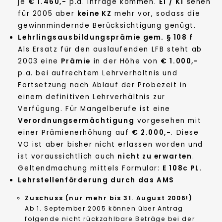
je
€ 1.460,-
p.a. infrage kommen.
E1 / K1
sehen
für 2005 aber
keine KZ
mehr vor, sodass die
gewinnmindernde Berücksichtigung genügt.
Lehrlingsausbildungsprämie gem. § 108 f
Als Ersatz für den auslaufenden LFB steht ab
2003 eine
Prämie
in der Höhe von
€ 1.000,-
p.a. bei aufrechtem Lehrverhältnis und
Fortsetzung nach Ablauf der Probezeit in
einem definitiven Lehrverhältnis zur
Verfügung. Für Mangelberufe ist eine
Verordnungsermächtigung
vorgesehen mit
einer Prämienerhöhung auf
€ 2.000,-
. Diese
VO ist aber bisher nicht erlassen worden und
ist voraussichtlich auch
nicht zu erwarten
.
Geltendmachung mittels Formular:
E 108c PL
.
Lehrstellenförderung durch das AMS
Zuschuss (nur mehr bis 31. August 2006!)
Ab 1. September 2005 können über Antrag
folgende nicht rückzahlbare Beträge bei der