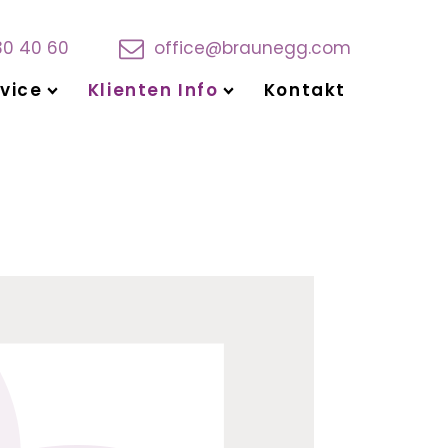
30 40 60
office@braunegg.com
vice
Klienten Info
Kontakt