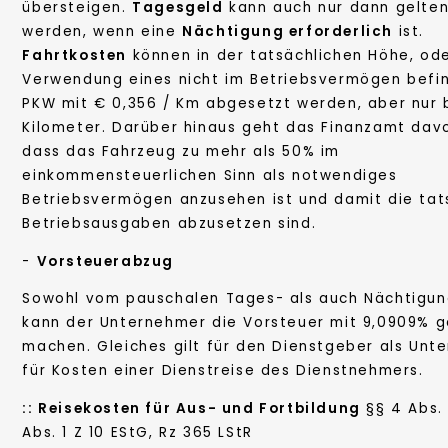
übersteigen.
Tagesgeld
kann auch nur dann gelte
werden, wenn eine
Nächtigung erforderlich
ist.
Fahrtkosten
können in der tatsächlichen Höhe, ode
Verwendung eines nicht im Betriebsvermögen befin
PKW mit € 0,356 / Km abgesetzt werden, aber nur 
Kilometer. Darüber hinaus geht das Finanzamt dav
dass das Fahrzeug zu mehr als 50% im
einkommensteuerlichen Sinn als notwendiges
Betriebsvermögen anzusehen ist und damit die tat
Betriebsausgaben abzusetzen sind.
-
Vorsteuerabzug
Sowohl vom pauschalen Tages- als auch Nächtigun
kann der Unternehmer die Vorsteuer mit 9,0909% g
machen. Gleiches gilt für den Dienstgeber als Unt
für Kosten einer Dienstreise des Dienstnehmers.
::
Reisekosten für Aus- und Fortbildung
§§ 4 Abs. 
Abs. 1 Z 10 EStG, Rz 365 LStR