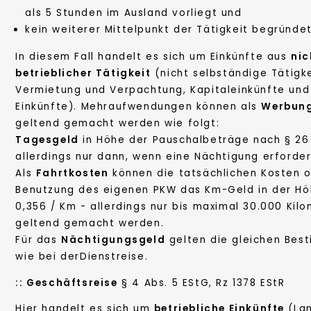
als 5 Stunden im Ausland vorliegt und
kein weiterer Mittelpunkt der Tätigkeit begründet
In diesem Fall handelt es sich um Einkünfte aus
nic
betrieblicher Tätigkeit
(nicht selbständige Tätigke
Vermietung und Verpachtung, Kapitaleinkünfte und
Einkünfte). Mehraufwendungen können als
Werbun
geltend gemacht werden wie folgt:
Tagesgeld
in Höhe der Pauschalbeträge nach § 26 
allerdings nur dann, wenn eine Nächtigung erforderl
Als
Fahrtkosten
können die tatsächlichen Kosten o
Benutzung des eigenen PKW das Km-Geld in der Hö
0,356 / Km - allerdings nur bis maximal 30.000 Kilo
geltend gemacht werden.
Für das
Nächtigungsgeld
gelten die gleichen Bes
wie bei derDienstreise.
::
Geschäftsreise
§ 4 Abs. 5 EStG, Rz 1378 EStR
Hier handelt es sich um
betriebliche Einkünfte
(La