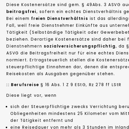
Diese Kostenersätze sind gem. § 49Abs. 3 ASVG au
beitragsfrei
, sofern ein echtes Dienstverhältnis g
Bei einem
freien Dienstverhältnis
ist das allerding
Fall, weil freie Dienstnehmer Einkünfte aus untern
Tätigkeit (Selbständige Tätigkeit oder Gewerbebe
beziehen. Derartige Kostenersätze sind daher bei 
Dienstnehmern
sozialversicherungspflichtig
, da 
ASVG die Beitragsfreiheit nur für eine echtes Diens
normiert. Ertragsteuerlich stellen die Kostenersätz
steuerpflichtige Einnahmen dar, denen die entspr
Reisekosten als Ausgaben gegenüber stehen.
::
Berufsreise
§ 16 Abs. 1 Z 9 EStG, Rz 278 ff LStR
Diese liegt vor, wenn
sich der Steuerpflichtige zwecks Verrichtung beru
Obliegenheiten mindestens 25 Kilometer vom Mit
der Tätigkeit entfernt und
eine Reisedauer von mehr als 3 Stunden im Inlan