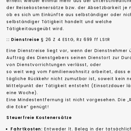
erhellt wieder einmal mehr aus der unterschiedlic
der Reisekostenersätze bzw. der Absetzbarkeit je
ob es sich um Einkünfte aus selbständiger oder nic
selbständiger Tätigkeit handelt und welche
Tätigkeitausgeübt wird.
::
Dienstreise
§ 26 Z 4 EStG, Rz 699 ff LStR
Eine Dienstreise liegt vor, wenn der Dienstnehmer 
Auftrag des Dienstgebers seinen Dienstort zur Dur
von Dienstvorrichtungen verlässt, oder
so weit weg vom Familienwohnsitz arbeitet, dass e
tägliche Rückkehr nicht zumutbar ist, soweit kein 
Mittelpunkt der Tätigkeit entsteht (Einsatzdauer l
eine Woche).
Eine Mindestentfernung ist nicht vorgesehen. Die 
die Ecke“ genügt!
Steuerfreie Kostenersätze
Fahrtkosten:
Entweder lt. Beleg in der tatsächli