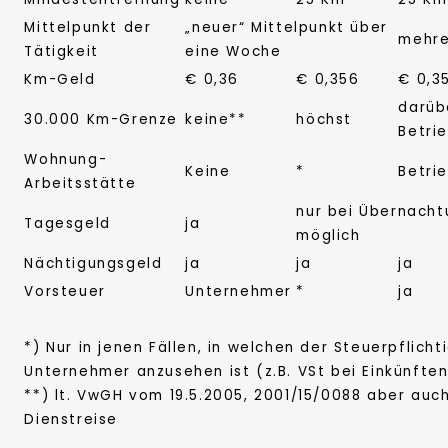
Mittelpunkt der
„neuer“ Mittelpunkt über
mehre
Tätigkeit
eine Woche
Km-Geld
€ 0,36
€ 0,356
€ 0,3
darüb
30.000 Km-Grenze
keine**
höchst
Betri
Wohnung-
Keine
*
Betri
Arbeitsstätte
nur bei Übernacht
Tagesgeld
ja
möglich
Nächtigungsgeld
ja
ja
ja
Vorsteuer
Unternehmer
*
ja
*) Nur in jenen Fällen, in welchen der Steuerpflicht
Unternehmer anzusehen ist (z.B. VSt bei Einkünfte
**) lt. VwGH vom 19.5.2005, 2001/15/0088 aber auch
Dienstreise