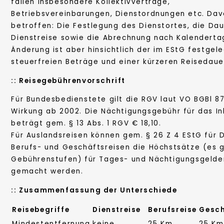
fallen insbesondere Kollektivverträge,
Betriebsvereinbarungen, Dienstordnungen etc. Davo
betroffen: Die Festlegung des Dienstortes, die Dau
Dienstreise sowie die Abrechnung nach Kalenderta
Änderung ist aber hinsichtlich der im EStG festgel
steuerfreien Beträge und einer kürzeren Reisedaue
::
Reisegebührenvorschrift
Für Bundesbedienstete gilt die RGV laut VO BGBl 8
Wirkung ab 2002. Die Nächtigungsgebühr für das In
beträgt gem. § 13 Abs. 1 RGV € 18,10.
Für Auslandsreisen können gem. § 26 Z 4 EStG für D
Berufs- und Geschäftsreisen die Höchstsätze (es g
Gebührenstufen) für Tages- und Nächtigungsgelde
gemacht werden.
::
Zusammenfassung der Unterschiede
Reisebegriffe
Dienstreise
Berufsreise
Gesch
Mindestentfernung
keine
25 Km
25 Km