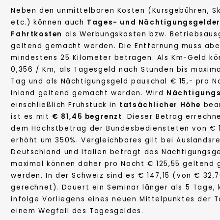
Neben den unmittelbaren Kosten (Kursgebühren, Sk
etc.) können auch
Tages- und Nächtigungsgelde
Fahrtkosten
als Werbungskosten bzw. Betriebsau
geltend gemacht werden. Die Entfernung muss abe
mindestens 25 Kilometer betragen. Als Km-Geld k
0,356 / Km, als Tagesgeld nach Stunden bis maxima
Tag und als Nächtigungsgeld pauschal € 15,- pro N
Inland geltend gemacht werden. Wird
Nächtigung
einschließlich Frühstück in
tatsächlicher Höhe
bean
ist es mit
€ 81,45 begrenzt
. Dieser Betrag errechn
dem Höchstbetrag der Bundesbediensteten von € 1
erhöht um 350%. Vergleichbares gilt bei Auslandsre
Deutschland und Italien beträgt das Nächtigungsge
maximal können daher pro Nacht € 125,55 geltend
werden. In der Schweiz sind es € 147,15 (von € 32,
gerechnet). Dauert ein Seminar länger als 5 Tage,
infolge Vorliegens eines neuen Mittelpunktes der T
einem Wegfall des Tagesgeldes.