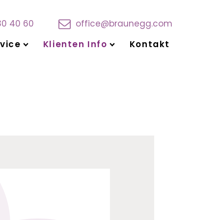
30 40 60
office@braunegg.com
vice
Klienten Info
Kontakt