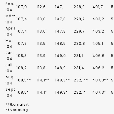
Feb.
107,0
112,6
147,
228,9
401,7
5
’04
März
107,4
113,0
147,8
229,7
403,2
5
’04
April
107,4
113,0
147,8
229,7
403,2
5
’04
Mai
107,9
113,5
148,5
230,8
405,1
5
’04
Juni
108,3
113,9
149,0
231,7
406,6
5
’04
Juli
108,2
113,8
148,9
231,4
406,2
5
’04
Aug.
108,5**
114,1**
149,3**
232,1**
407,3**
5
’04
Sept.
108,5*
114,1*
149,3*
232,1*
407,3*
5
’04
**)korrigiert
*) vorläufig