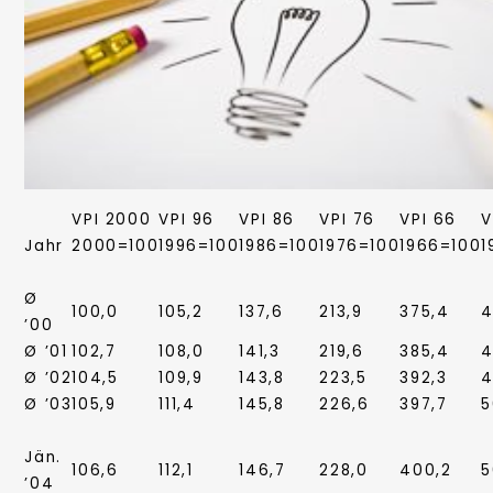
VPI 2000
VPI 96
VPI 86
VPI 76
VPI 66
V
Jahr
2000=100
1996=100
1986=100
1976=100
1966=100
1
Ø
100,0
105,2
137,6
213,9
375,4
4
’00
Ø ’01
102,7
108,0
141,3
219,6
385,4
4
Ø ’02
104,5
109,9
143,8
223,5
392,3
4
Ø ’03
105,9
111,4
145,8
226,6
397,7
5
Jän.
106,6
112,1
146,7
228,0
400,2
5
’04