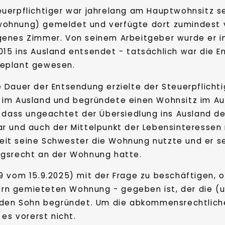
euerpflichtiger war jahrelang am Hauptwohnsitz sei
wohnung) gemeldet und verfügte dort zumindest 
igenes Zimmer. Von seinem Arbeitgeber wurde er i
2015 ins Ausland entsendet - tatsächlich war die
geplant gewesen.
e Dauer der Entsendung erzielte der Steuerpflicht
t im Ausland und begründete einen Wohnsitz im A
 dass ungeachtet der Übersiedlung ins Ausland der
r und auch der Mittelpunkt der Lebensinteressen n
t seine Schwester die Wohnung nutzte und er sel
ngsrecht an der Wohnung hatte.
 vom 15.9.2025) mit der Frage zu beschäftigen, ob
tern gemieteten Wohnung - gegeben ist, der die (u
enden Sohn begründet. Um die abkommensrechtlich
es vorerst nicht.