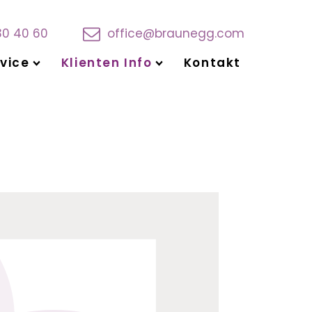
30 40 60
office@braunegg.com
vice
Klienten Info
Kontakt