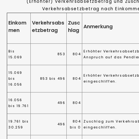
(Erhöhter) Verkehrsabsetzbetrag und Zusc
Verkehrsabsetzbetrag nach Einkomm
Einkom
Verkehrsabs
Zusc
Anmerkung
men
etzbetrag
hlag
Bis
Erhöhter Verkehrsabsetz
853
804
15.069
Anspruch auf das Pendle
15.069
Erhöhter Verkehrsabsetz
bis
853 bis 496
804
eingeschliffen.
16.056
16.056
496
804
bis 19.761
19.761 bis
804
Zuschlag zum Verkehrsab
496
30.259
bis 0
eingeschliffen.