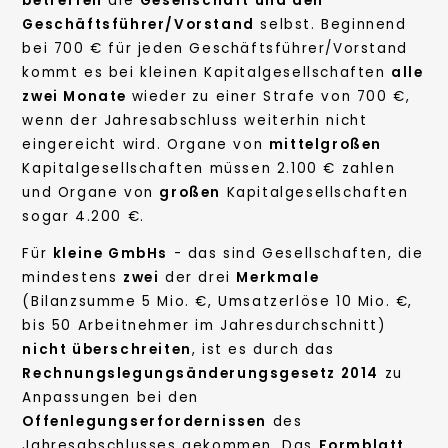
betreffen
die
Gesellschaft und den
Geschäftsführer/Vorstand
selbst. Beginnend
bei 700 € für jeden Geschäftsführer/Vorstand
kommt es bei kleinen Kapitalgesellschaften
alle
zwei Monate
wieder
zu einer Strafe von 700 €,
wenn der Jahresabschluss weiterhin nicht
eingereicht wird. Organe von
mittelgroßen
Kapitalgesellschaften müssen 2.100 € zahlen
und Organe von
großen
Kapitalgesellschaften
sogar 4.200 €.
Für
kleine GmbHs
- das sind Gesellschaften, die
mindestens
zwei
der drei
Merkmale
(Bilanzsumme 5 Mio. €, Umsatzerlöse 10 Mio. €,
bis 50 Arbeitnehmer im Jahresdurchschnitt)
nicht überschreiten
, ist es durch das
Rechnungslegungsänderungsgesetz 2014
zu
Anpassungen bei den
Offenlegungserfordernissen
des
Jahresabschlusses gekommen. Das
Formblatt