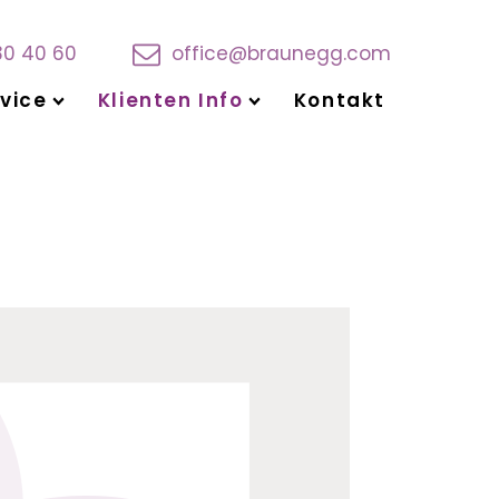
30 40 60
office@braunegg.com
vice
Klienten Info
Kontakt