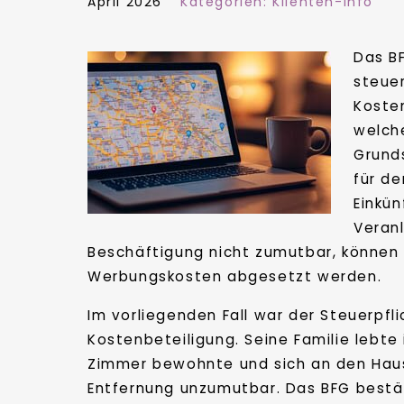
April 2026
Kategorien:
Klienten-Info
Das BF
steue
Kosten
welche
Grunds
für d
Einkün
Veran
Beschäftigung nicht zumutbar, können
Werbungskosten abgesetzt werden.
Im vorliegenden Fall war der Steuerpf
Kostenbeteiligung. Seine Familie lebte
Zimmer bewohnte und sich an den Haush
Entfernung unzumutbar. Das BFG bestä