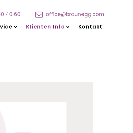
30 40 60
office@braunegg.com
vice
Klienten Info
Kontakt