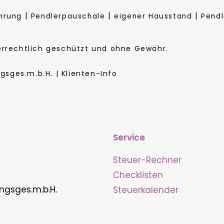
|
|
|
hrung
Pendlerpauschale
eigener Hausstand
Pend
berrechtlich geschützt und ohne Gewähr.
sges.m.b.H. | Klienten-Info
Service
Steuer-Rechner
Checklisten
ngsges.m.b.H.
Steuerkalender