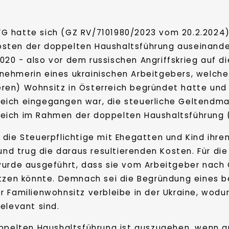
FG hatte sich (GZ RV/7101980/2023 vom 20.2.2024)
osten der doppelten Haushaltsführung auseinand
020 - also vor dem russischen Angriffskrieg auf d
nehmerin eines ukrainischen Arbeitgebers, welche
ren) Wohnsitz in Österreich begründet hatte und e
reich eingegangen war, die steuerliche Geltendma
reich im Rahmen der doppelten Haushaltsführung 
die Steuerpflichtige mit Ehegatten und Kind ihre
 und trug die daraus resultierenden Kosten. Für d
wurde ausgeführt, dass sie vom Arbeitgeber nach 
etzen könnte. Demnach sei die Begründung eines b
 Familienwohnsitz verbleibe in der Ukraine, wodu
elevant sind.
oppelten Haushaltsführung ist auszugehen, wenn 