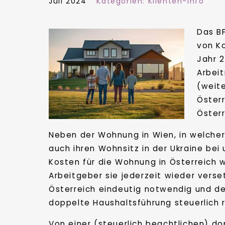
Juli 2024
Kategorien:
Klienten-Info
Das B
von K
Jahr 2
Arbeit
(weite
Öster
Öster
Neben der Wohnung in Wien, in welcher 
auch ihren Wohnsitz in der Ukraine bei
Kosten für die Wohnung in Österreich 
Arbeitgeber sie jederzeit wieder vers
Österreich eindeutig notwendig und der
doppelte Haushaltsführung steuerlich r
Von einer (steuerlich beachtlichen) d