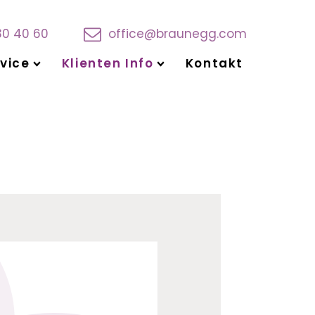
30 40 60
office@braunegg.com
vice
Klienten Info
Kontakt