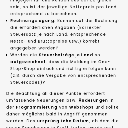
hingegen für alle Kunden aus der EU gleich
sein, so ist der jeweilige Nettopreis pro Land
entsprechend zu berechnen.
Rechnungslegung
: Können auf der Rechnung
die erforderlichen Angaben (korrekter
Steuersatz je nach Land, entsprechende
Netto- und Bruttopreise usw.) korrekt
angegeben werden?
Werden die
Steuerbeträge je Land
so
aufgezeichnet
, dass die Meldung im One-
Stop-Shop einfach und richtig erfolgen kann
(z.B. durch die Vergabe von entsprechenden
Steuercodes)?
Die Beachtung all dieser Punkte erfordert
umfassende Neuerungen bzw.
Änderungen
in
der
Programmierung
von
Webshops
und sollte
daher möglichst bald in Angriff genommen
werden. Das
ursprüngliche Datum
, ab dem die
neuen Regelungen in Kraft treten, wurde erst