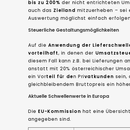
bis zu 200%
der nicht entrichteten Um
auch das
Zielland
mitzuerheben – sei 
Auswertung möglichst einfach erfolgen
Steuerliche Gestaltungsmöglichkeiten
Auf die
Anwendung der Lieferschwell
vorteilhaft
, in denen der
Umsatzsteu
diesem Fall kann z.B. bei Lieferungen 
anstatt mit 20% österreichischer Ums
ein Vor
teil fü
r
de
n Pri
vatkunden
sein,
gleichbleibendem Bruttopreis ein höher
Aktuelle Schwellenwerte in Europa
Die
EU-Kommission
hat eine Übersicht
angegeben sind.