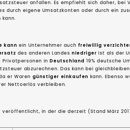
satzsteuer anfallen. Es empfiehlt sich daher, be
es durch eigene Umsatzkonten oder durch ein zusä
 kann.
e
kann
ein Unternehmer auch
freiwillig verzicht
ersatz
des anderen Landes
niedriger
ist als der 
an Privatpersonen in
Deutschland
19% deutsche Um
atzsteuer abzurechnen. Das kann bei gleichbleib
 da er Waren
günstiger einkaufen
kann. Ebenso w
er Nettoerlös verbleiben.
 veröffentlicht, in der die derzeit (Stand März 20