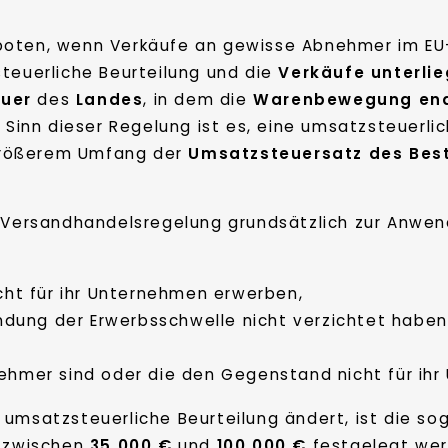
boten, wenn Verkäufe an gewisse Abnehmer im EU
steuerliche Beurteilung und die
Verkäufe
unterli
uer
des
Landes
, in dem die
Warenbewegung
en
 Sinn dieser Regelung ist es, eine umsatzsteuerli
größerem Umfang der
Umsatzsteuersatz des Be
Versandhandelsregelung grundsätzlich zur Anwen
ht für ihr Unternehmen erwerben,
ndung der Erwerbsschwelle nicht verzichtet haben
rnehmer sind oder die den Gegenstand nicht für i
 umsatzsteuerliche Beurteilung ändert, ist die s
zwischen
35.000 €
und
100.000 €
festgelegt werd