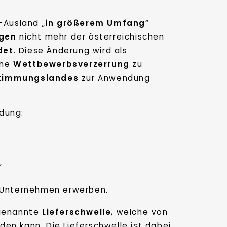
-Ausland „
in größerem Umfang
“
egen
nicht mehr der österreichischen
det
. Diese Änderung wird als
che
Wettbewerbsverzerrung
zu
stimmungslandes
zur Anwendung
dung:
,
hr Unternehmen erwerben.
ogenannte
Lieferschwelle
, welche von
en kann. Die Lieferschwelle ist dabei