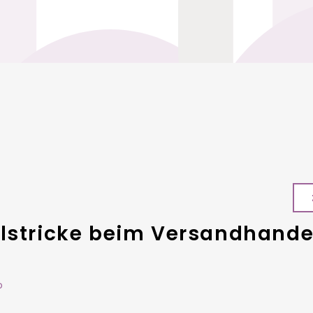
lstricke beim Versandhandel
o