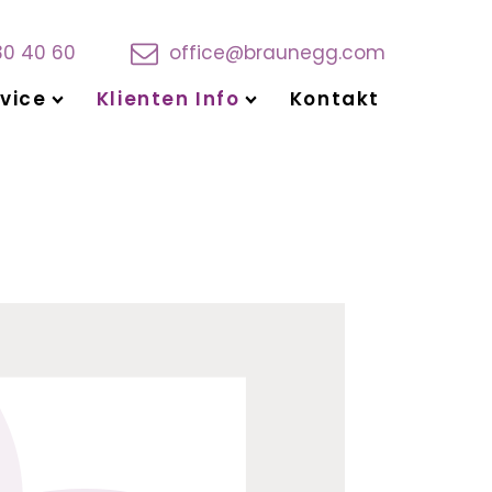
30 40 60
office@braunegg.com
vice
Klienten Info
Kontakt