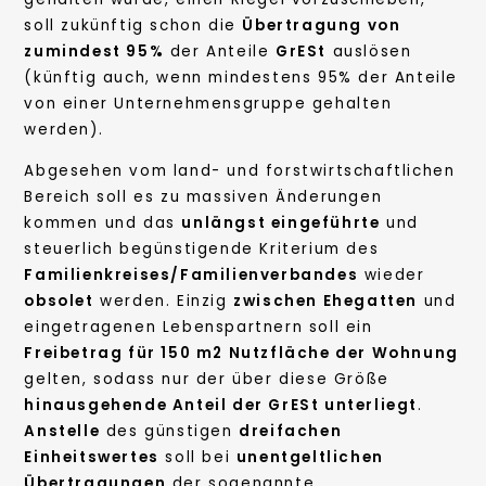
soll zukünftig schon die
Übertragung von
zumindest 95%
der Anteile
GrESt
auslösen
(künftig auch, wenn mindestens 95% der Anteile
von einer Unternehmensgruppe gehalten
werden).
Abgesehen vom land- und forstwirtschaftlichen
Bereich soll es zu massiven Änderungen
kommen und das
unlängst eingeführte
und
steuerlich begünstigende Kriterium des
Familienkreises/Familienverbandes
wieder
obsolet
werden. Einzig
zwischen Ehegatten
und
eingetragenen Lebenspartnern soll ein
Freibetrag für 150 m
2
Nutzfläche der Wohnung
gelten, sodass nur der über diese Größe
hinausgehende Anteil der GrESt unterliegt
.
Anstelle
des günstigen
dreifachen
Einheitswertes
soll bei
unentgeltlichen
Übertragungen
der sogenannte