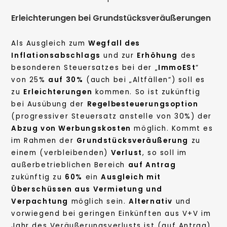
Erleichterungen bei Grundstücksveräußerungen
Als Ausgleich zum
Wegfall des
Inflationsabschlags
und zur
Erhöhung
des
besonderen Steuersatzes bei der „
ImmoESt
“
von 25%
auf 30%
(auch bei „Altfällen“) soll es
zu
Erleichterungen
kommen. So ist zukünftig
bei Ausübung der
Regelbesteuerungsoption
(progressiver Steuersatz anstelle von 30%) der
Abzug von Werbungskosten
möglich. Kommt es
im Rahmen der
Grundstücksveräußerung
zu
einem (verbleibenden)
Verlust
, so soll im
außerbetrieblichen Bereich
auf Antrag
zukünftig zu
60%
ein
Ausgleich mit
Überschüssen aus Vermietung und
Verpachtung
möglich sein.
Alternativ
und
vorwiegend bei geringen Einkünften aus V+V im
Jahr des Veräußerungsverlusts ist (auf Antrag)