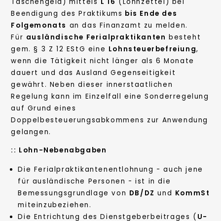
Taschengeld) mittels
L 16
(Lohnzettel) bei
Beendigung des Praktikums
bis Ende des
Folgemonats
an das Finanzamt zu melden.
Für
ausländische Ferialpraktikanten
besteht
gem. § 3 Z 12 EStG eine
Lohnsteuerbefreiung
,
wenn die Tätigkeit nicht länger als 6 Monate
dauert und das Ausland Gegenseitigkeit
gewährt. Neben dieser innerstaatlichen
Regelung kann im Einzelfall eine Sonderregelung
auf Grund eines
Doppelbesteuerungsabkommens zur Anwendung
gelangen.
::
Lohn-Nebenabgaben
Die Ferialpraktikantenentlohnung - auch jene
für ausländische Personen - ist in die
Bemessungsgrundlage von
DB/DZ
und
KommSt
miteinzubeziehen.
Die Entrichtung des Dienstgeberbeitrages (
U-