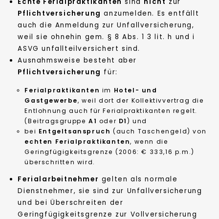
Echte Ferialpraktikanten
sind
nicht
zur
Pflichtversicherung
anzumelden. Es entfällt
auch die Anmeldung zur Unfallversicherung,
weil sie ohnehin gem. § 8 Abs. 1 3 lit. h und i
ASVG unfallteilversichert sind.
Ausnahmsweise besteht aber
Pflichtversicherung
für:
Ferialpraktikanten
im
Hotel- und
Gastgewerbe
, weil dort der Kollektivvertrag die
Entlohnung auch für Ferialpraktikanten regelt.
(Beitragsgruppe
A1
oder
D1
) und
bei
Entgeltsanspruch
(auch Taschengeld) von
echten Ferialpraktikanten
, wenn die
Geringfügigkeitsgrenze (2006: € 333,16 p.m.)
überschritten wird.
Ferialarbeitnehmer
gelten als normale
Dienstnehmer, sie sind zur Unfallversicherung
und bei Überschreiten der
Geringfügigkeitsgrenze zur Vollversicherung