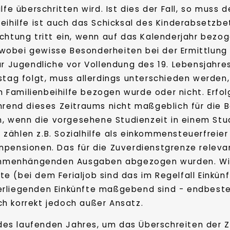
lfe überschritten wird. Ist dies der Fall, so muss
eihilfe ist auch das Schicksal des Kinderabsetzbe
ichtung tritt ein, wenn auf das Kalenderjahr bezo
d, wobei gewisse Besonderheiten bei der Ermittlung
ür Jugendliche vor Vollendung des 19. Lebensjahr
stag folgt, muss allerdings unterschieden werden
em Familienbeihilfe bezogen wurde oder nicht. Erfol
ährend dieses Zeitraums nicht maßgeblich für die
en, wenn die vorgesehene Studienzeit in einem St
zählen z.B. Sozialhilfe als einkommensteuerfreier
npensionen. Das für die Zuverdienstgrenze relevan
menhängenden Ausgaben abgezogen wurden. Wicht
fte (bei dem Ferialjob sind das im Regelfall Einkün
rliegenden Einkünfte maßgebend sind - endbesteu
h korrekt jedoch außer Ansatz.
es laufenden Jahres, um das Überschreiten der Zu