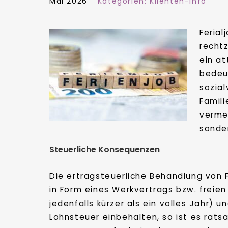
Mai 2026
Kategorien:
Klienten-Info
Ferial
rechtz
ein at
bedeut
sozia
Famil
vermei
sonde
Steuerliche Konsequenzen
Die ertragsteuerliche Behandlung von 
in Form eines Werkvertrags bzw. freien
jedenfalls kürzer als ein volles Jahr)
Lohnsteuer einbehalten, so ist es rat