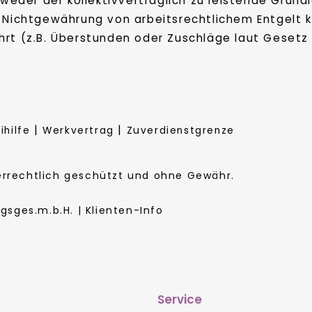
 weder der kollektivvertraglich zu leistende Grund
r Nichtgewährung von arbeitsrechtlichem Entgelt 
rt (z.B. Überstunden oder Zuschläge laut Gesetz 
|
|
ihilfe
Werkvertrag
Zuverdienstgrenze
berrechtlich geschützt und ohne Gewähr.
sges.m.b.H. | Klienten-Info
Service