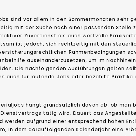
jobs sind vor allem in den Sommermonaten sehr ge
eitig mit der Suche nach einer passenden Stelle z
traktiver Zuverdienst als auch wertvolle Praxiserf
sam ist jedoch, sich rechtzeitig mit den steuerl
lversicherungsrechtlichen Rahmenbedingungen sow
ienbeihilfe auseinanderzusetzen, um im Nachhin
den. Die nachfolgenden Ausführungen gelten selbst
rn auch für laufende Jobs oder bezahlte Praktika
Ferialjobs hängt grundsätzlich davon ab, ob man b
 Dienstvertrags tätig wird. Dauert das Angestellte
 und werden aufgrund einer entsprechend hohen En
sam, in dem darauffolgenden Kalenderjahr eine Ar