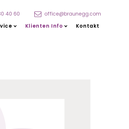
30 40 60
office@braunegg.com
vice
Klienten Info
Kontakt