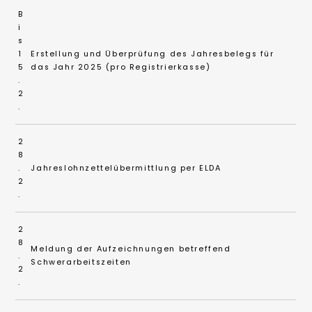
B
i
s
1
Erstellung und Überprüfung des Jahresbelegs für
5
das Jahr 2025 (pro Registrierkasse)
.
2
.
2
8
.
Jahreslohnzettelübermittlung per ELDA
2
.
2
8
Meldung der Aufzeichnungen betreffend
.
Schwerarbeitszeiten
2
.