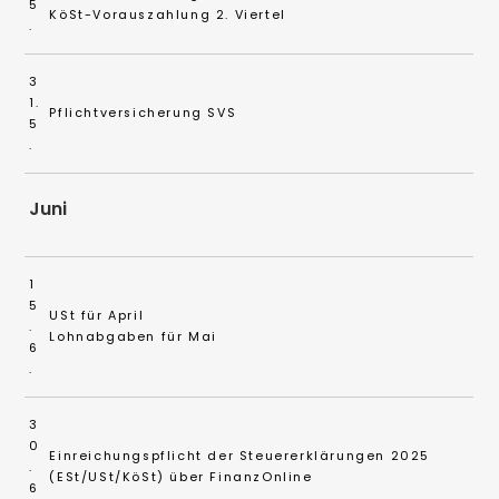
5
KöSt-Vorauszahlung 2. Viertel
.
3
1.
Pflichtversicherung SVS
5
.
Juni
1
5
USt für April
.
Lohnabgaben für Mai
6
.
3
0
Einreichungspflicht der Steuererklärungen 2025
.
(ESt/USt/KöSt) über FinanzOnline
6