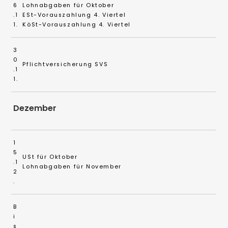
6
Lohnabgaben für Oktober
.1
ESt-Vorauszahlung 4. Viertel
1.
KöSt-Vorauszahlung 4. Viertel
3
0
Pflichtversicherung SVS
.1
1.
Dezember
1
5
USt für Oktober
.1
Lohnabgaben für November
2
.
B
i
s