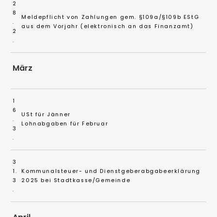
2
8
Meldepflicht von Zahlungen gem. §109a/§109b EStG
.
aus dem Vorjahr (elektronisch an das Finanzamt)
2
.
März
1
6
USt für Jänner
.
Lohnabgaben für Februar
3
.
3
1.
Kommunalsteuer- und Dienstgeberabgabeerklärung
3
2025 bei Stadtkasse/Gemeinde
.