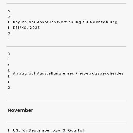
A
b
1.
Beginn der Anspruchsverzinsung für Nachzahlung
1
ESt/KSt 2025
0
.
B
i
s
3
Antrag auf Ausstellung eines Freibetragsbescheides
1.
1
0
.
November
1
USt für September bzw. 3. Quartal