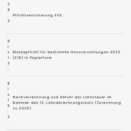
2
8
.
Pflichtversicherung SVS
2
.
B
i
s
Meldepflicht für bestimmte Honorarzahlungen 2025
1.
(E18) in Papierform
2
.
B
i
s
Nachverrechnung und Abfuhr der Lohnsteuer im
1
Rahmen des 13. Lohnabrechnungslaufs (Zurechnung
5
zu 2025)
.
2
.