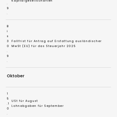
Kapitalgesellschaften
.
9
.
B
i
s
3
Fallfrist für Antrag auf Erstattung ausländischer
0
MwSt (EU) für das Steuerjahr 2025
.
9
.
Oktober
1
5
USt für August
.1
Lohnabgaben für September
0
.