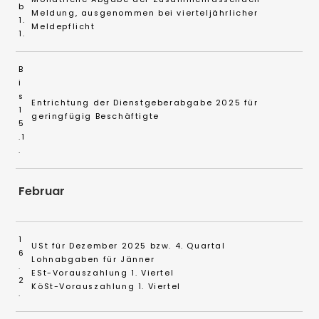
b
Meldung, ausgenommen bei vierteljährlicher
1.
Meldepflicht
1.
B
i
s
Entrichtung der Dienstgeberabgabe 2025 für
1
geringfügig Beschäftigte
5
.1
.
Februar
1
USt für Dezember 2025 bzw. 4. Quartal
6
Lohnabgaben für Jänner
.
ESt-Vorauszahlung 1. Viertel
2
KöSt-Vorauszahlung 1. Viertel
.