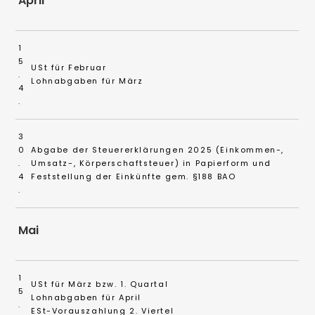
April
1
5
USt für Februar
.
Lohnabgaben für März
4
.
3
0
Abgabe der Steuererklärungen 2025 (Einkommen-,
.
Umsatz-, Körperschaftsteuer) in Papierform und
4
Feststellung der Einkünfte gem. §188 BAO
.
Mai
1
USt für März bzw. 1. Quartal
5
Lohnabgaben für April
.
ESt-Vorauszahlung 2. Viertel