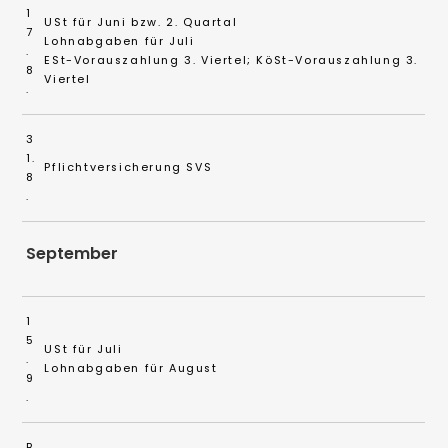
1
USt für Juni bzw. 2. Quartal
7
Lohnabgaben für Juli
.
ESt-Vorauszahlung 3. Viertel; KöSt-Vorauszahlung 3.
8
Viertel
.
3
1.
Pflichtversicherung SVS
8
.
September
1
5
USt für Juli
.
Lohnabgaben für August
9
.
B