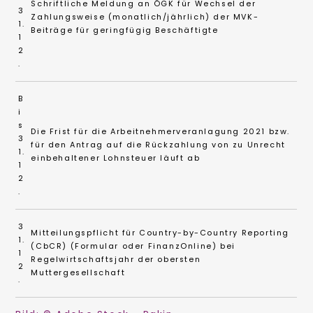
Schriftliche Meldung an ÖGK für Wechsel der
3
Zahlungsweise (monatlich/jährlich) der MVK-
1.
Beiträge für geringfügig Beschäftigte
1
2
.
B
i
s
Die Frist für die Arbeitnehmerveranlagung 2021 bzw.
3
für den Antrag auf die Rückzahlung von zu Unrecht
1.
einbehaltener Lohnsteuer läuft ab
1
2
.
3
Mitteilungspflicht für Country-by-Country Reporting
1.
(CbCR) (Formular oder FinanzOnline) bei
1
Regelwirtschaftsjahr der obersten
2
Muttergesellschaft
.