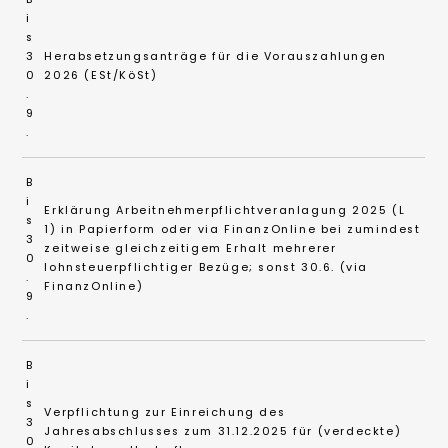
i
s
3
Herabsetzungsanträge für die Vorauszahlungen
0
2026 (ESt/KöSt)
.
9
.
B
i
Erklärung Arbeitnehmerpflichtveranlagung 2025 (L
s
1) in Papierform oder via FinanzOnline bei zumindest
3
zeitweise gleichzeitigem Erhalt mehrerer
0
lohnsteuerpflichtiger Bezüge; sonst 30.6. (via
.
FinanzOnline)
9
.
B
i
s
Verpflichtung zur Einreichung des
3
Jahresabschlusses zum 31.12.2025 für (verdeckte)
0