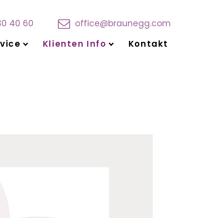
30 40 60
office@braunegg.com
vice
Klienten Info
Kontakt