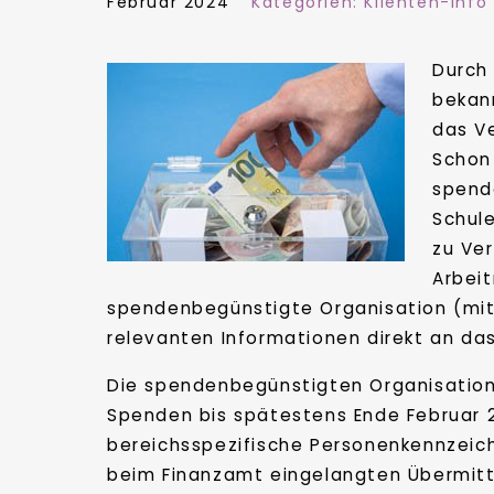
Februar 2024
Kategorien:
Klienten-Info
Durch
bekan
das V
Schon
spend
Schule
zu Ve
Arbei
spendenbegünstigte Organisation (mit 
relevanten Informationen direkt an das
Die spendenbegünstigten Organisation
Spenden bis spätestens Ende Februar 2
bereichsspezifische Personenkennzei
beim Finanzamt eingelangten Übermitt