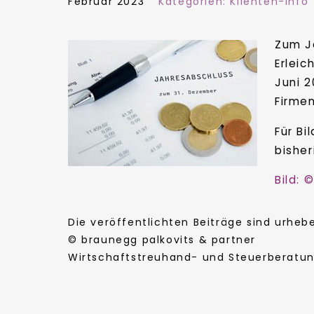
Februar 2023
Kategorien:
Klienten-Info
Zum J
Erleic
Juni 2
Firmen
Für B
bisher
Bild: 
Die veröffentlichten Beiträge sind urhe
© braunegg palkovits & partner
Wirtschaftstreuhand- und Steuerberatung