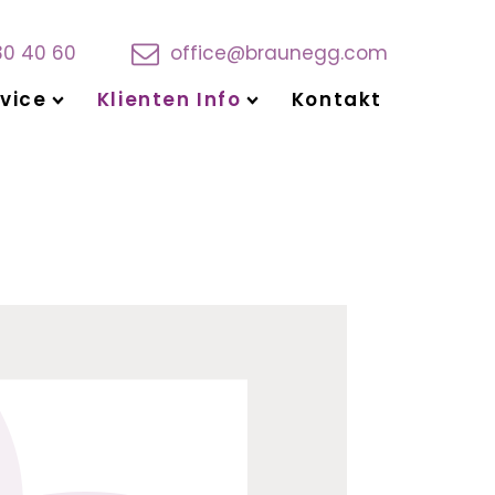
30 40 60
office@braunegg.com
vice
Klienten Info
Kontakt