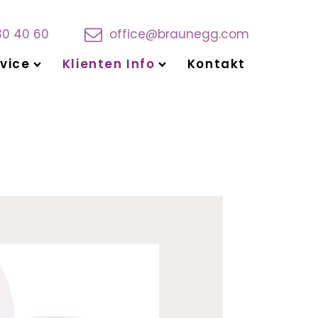
30 40 60
office@braunegg.com
vice
Klienten Info
Kontakt