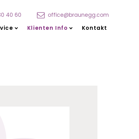
30 40 60
office@braunegg.com
vice
Klienten Info
Kontakt