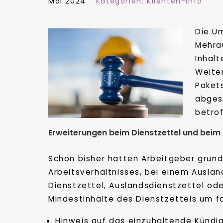
Mai 2024
Kategorien:
Klienten-Info
Die Um
Mehra
Inhalt
Weite
Paket
abges
betrof
Erweiterungen beim Dienstzettel und beim
Schon bisher hatten Arbeitgeber grund
Arbeitsverhältnisses, bei einem Ausla
Dienstzettel, Auslandsdienstzettel od
Mindestinhalte des Dienstzettels um fo
Hinweis auf das einzuhaltende Kündi