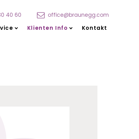
30 40 60
office@braunegg.com
vice
Klienten Info
Kontakt