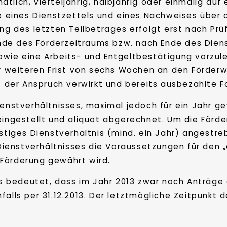
lich, vierteljährig, halbjährig oder einmalig auf
age eines Dienstzettels und eines Nachweises übe
lung des letzten Teilbetrages erfolgt erst nach 
de des Förderzeitraums bzw. nach Ende des Diens
owie eine Arbeits- und Entgeltbestätigung vorzu
er weiteren Frist von sechs Wochen an den Förderw
st der Anspruch verwirkt und bereits ausbezahlte 
ienstverhältnisses, maximal jedoch für ein Jahr g
 eingestellt und aliquot abgerechnet. Um die För
istiges Dienstverhältnis (mind. ein Jahr) angestr
enstverhältnisses die Voraussetzungen für den „e
Förderung gewährt wird.
Das bedeutet, dass im Jahr 2013 zwar noch Anträg
falls per 31.12.2013. Der letztmögliche Zeitpunkt 