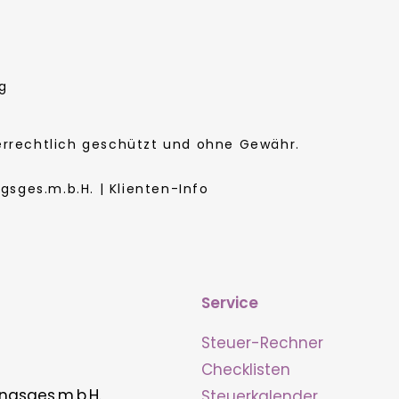
g
berrechtlich geschützt und ohne Gewähr.
sges.m.b.H. | Klienten-Info
Service
Steuer-Rechner
Checklisten
ngsges.m.b.H.
Steuerkalender