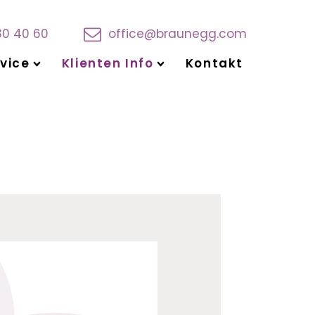
30 40 60
office@braunegg.com
vice
Klienten Info
Kontakt