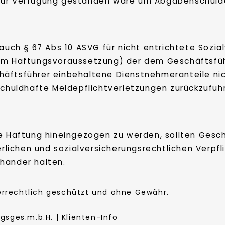
zur Verfügung gestanden wäre um Abgabenschulde
 auch § 67 Abs 10 ASVG für nicht entrichtete Sozia
um Haftungsvoraussetzung) der dem Geschäftsführ
häftsführer einbehaltene Dienstnehmeranteile ni
schuldhafte Meldepflichtverletzungen zurückzuführ
e Haftung hineingezogen zu werden, sollten Gesch
ichen und sozialversicherungsrechtlichen Verpfli
händer halten.
berrechtlich geschützt und ohne Gewähr.
sges.m.b.H. | Klienten-Info