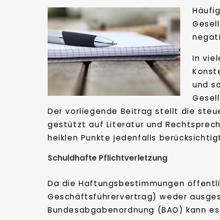
Häufig
Gesel
negati
In vie
Konste
und s
Gesel
Der vorliegende Beitrag stellt die ste
gestützt auf Literatur und Rechtsprec
heiklen Punkte jedenfalls berücksichtig
Schuldhafte Pflichtverletzung
Da die Haftungsbestimmungen öffentlich
Geschäftsführervertrag) weder ausges
Bundesabgabenordnung (BAO) kann es f