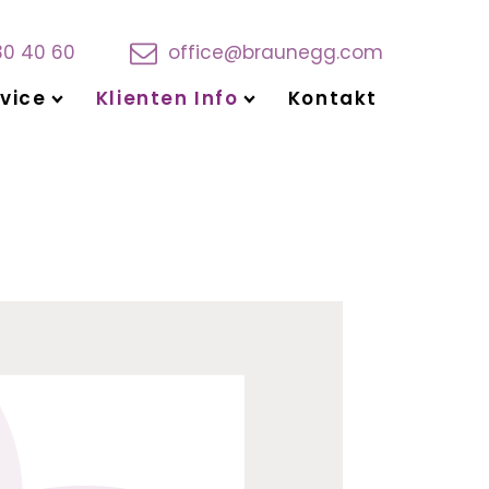
30 40 60
office@braunegg.com
vice
Klienten Info
Kontakt