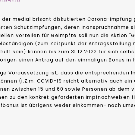
zte-Info
der medial brisant diskutierten Corona-Impfung g
rten Schutzimpfungen, deren Inanspruchnahme sic
iellen Vorteilen für Geimpfte soll nun die Aktion 
elbständigen (zum Zeitpunkt der Antragsstellung 
füllt sein) können bis zum 31.12.2022 für sich selb
rigen einen Antrag auf den einmaligen Bonus in H
ige Voraussetzung ist, dass die entsprechenden 
önnen (i.Z.m. COVID-19 reicht alternativ auch e
rsonen zwischen 15 und 60 sowie Personen ab dem v
nen zu den konkret geforderten Impfnachweisen fi
pfbonus ist übrigens weder einkommen- noch umsa