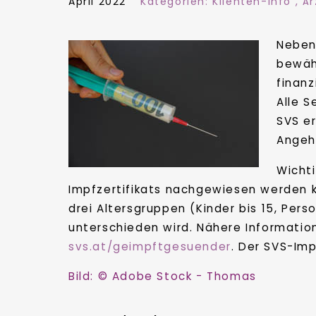
April 2022
Kategorien:
Klienten-Info
,
Är
Neben 
bewäh
finanz
Alle S
SVS er
Angehö
Wicht
Impfzertifikats nachgewiesen werden k
drei Altersgruppen (Kinder bis 15, Pe
unterschieden wird. Nähere Informatio
svs.at/geimpftgesuender
. Der SVS-Im
Bild: © Adobe Stock - Thomas