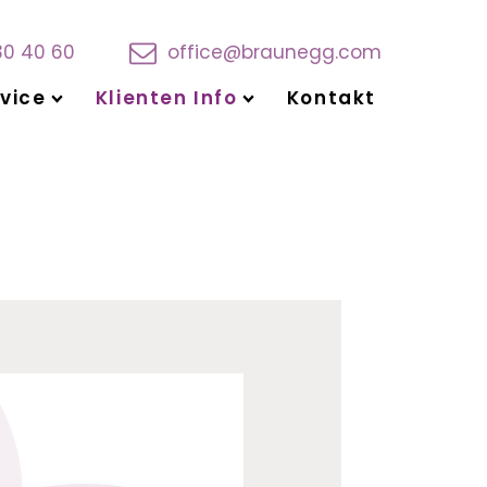
30 40 60
office@braunegg.com
vice
Klienten Info
Kontakt